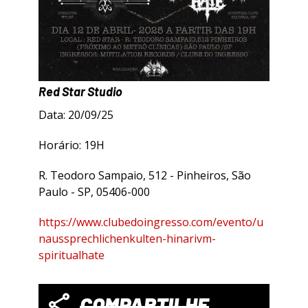
Red Star Studio
Data: 20/09/25
Horário: 19H
R. Teodoro Sampaio, 512 - Pinheiros, São
Paulo - SP, 05406-000
https://www.clubedoingresso.com/evento/u
naussprechlichenkulten-hinarivm-
spiritualhate
COMPARTILHE