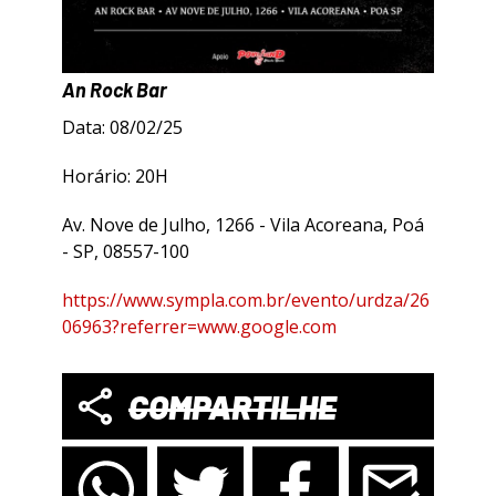
An Rock Bar
Data: 08/02/25
Horário: 20H
Av. Nove de Julho, 1266 - Vila Acoreana, Poá
- SP, 08557-100
https://www.sympla.com.br/evento/urdza/26
06963?referrer=www.google.com
COMPARTILHE