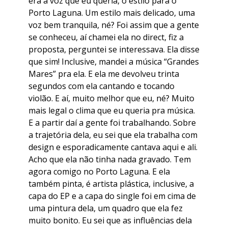
era a voz que eu queria, o estilo para o
Porto Laguna. Um estilo mais delicado, uma
voz bem tranquila, né? Foi assim que a gente
se conheceu, aí chamei ela no
direct
, fiz a
proposta, perguntei se interessava. Ela disse
que sim! Inclusive, mandei a música “Grandes
Mares” pra ela. E ela me devolveu trinta
segundos com ela cantando e tocando
violão. E aí, muito melhor que eu, né? Muito
mais legal o clima que eu queria pra música.
E a partir daí a gente foi trabalhando. Sobre
a trajetória dela, eu sei que ela trabalha com
design e esporadicamente cantava aqui e ali.
Acho que ela não tinha nada gravado. Tem
agora comigo no Porto Laguna. E ela
também pinta, é artista plástica, inclusive, a
capa do EP e a capa do
single
foi em cima de
uma pintura dela, um quadro que ela fez
muito bonito. Eu sei que as influências dela