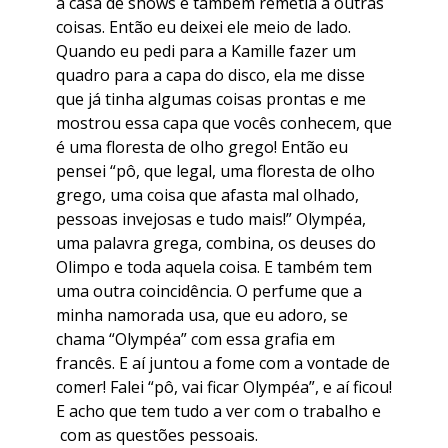
a casa de shows e também remetia a outras
coisas. Então eu deixei ele meio de lado.
Quando eu pedi para a Kamille fazer um
quadro para a capa do disco, ela me disse
que já tinha algumas coisas prontas e me
mostrou essa capa que vocês conhecem, que
é uma floresta de olho grego! Então eu
pensei “pô, que legal, uma floresta de olho
grego, uma coisa que afasta mal olhado,
pessoas invejosas e tudo mais!” Olympéa,
uma palavra grega, combina, os deuses do
Olimpo e toda aquela coisa. E também tem
uma outra coincidência. O perfume que a
minha namorada usa, que eu adoro, se
chama “Olympéa” com essa grafia em
francês. E aí juntou a fome com a vontade de
comer! Falei “pô, vai ficar Olympéa”, e aí ficou!
E acho que tem tudo a ver com o trabalho e
com as questões pessoais.