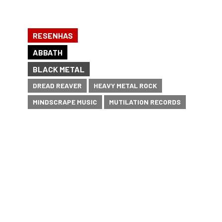
RESENHAS
ABBATH
BLACK METAL
DREAD REAVER
HEAVY METAL ROCK
MINDSCRAPE MUSIC
MUTILATION RECORDS