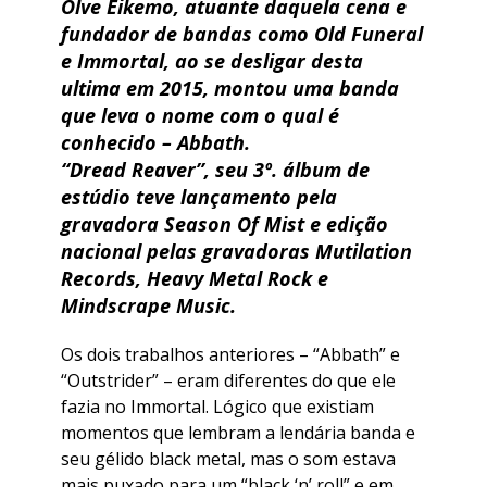
Olve Eikemo, atuante daquela cena e
fundador de bandas como Old Funeral
e Immortal, ao se desligar desta
ultima em 2015, montou uma banda
que leva o nome com o qual é
conhecido – Abbath.
“Dread Reaver”, seu 3º. álbum de
estúdio teve lançamento pela
gravadora Season Of Mist e edição
nacional pelas gravadoras Mutilation
Records, Heavy Metal Rock e
Mindscrape Music.
Os dois trabalhos anteriores – “Abbath” e
“Outstrider” – eram diferentes do que ele
fazia no Immortal. Lógico que existiam
momentos que lembram a lendária banda e
seu gélido black metal, mas o som estava
mais puxado para um “black ‘n’ roll” e em