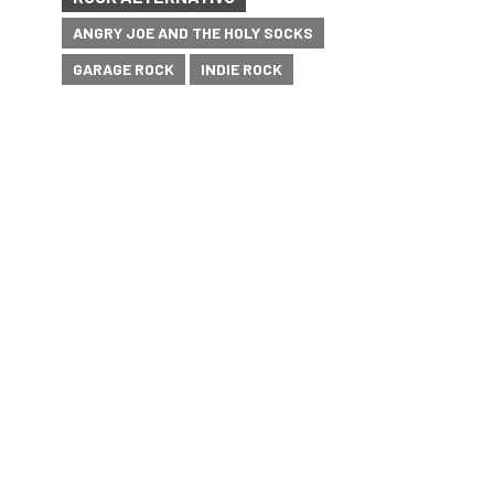
ANGRY JOE AND THE HOLY SOCKS
GARAGE ROCK
INDIE ROCK