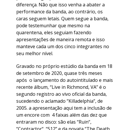
diferença. Não que isso venha a abater a
performance da banda, ao contrário, os
caras seguem letais. Quem segue a banda,
pode testemunhar que mesmo na
quarentena, eles seguiam fazendo
apresentações de maneira remota e isso
manteve cada um dos cinco integrantes no
seu melhor nível.
Gravado no próprio estúdio da banda em 18
de setembro de 2020, quase três meses
após o lançamento do autointitulado e mais
recente álbum, “
Live in Richmond, VA
” é o
segundo registro ao vivo oficial da banda,
sucedendo o aclamado “
Killadelphia
“, de
2005. a apresentação aqui tem a inclusão de
um encore com 4 faixas além das dez que
entraram no disco: são elas “
Ruin
“,
“
Contractor
“, “
512
” e da novata “
The Death