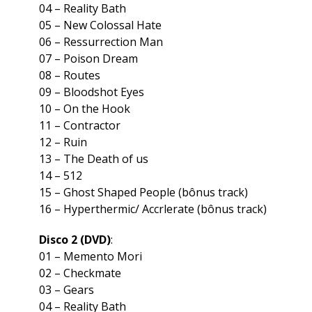
04 –
Reality Bath
05 –
New Colossal Hate
06 –
Ressurrection Man
07 –
Poison Dream
08 –
Routes
09 –
Bloodshot Eyes
10 –
On the Hook
11 –
Contractor
12 –
Ruin
13 –
The Death of us
14 –
512
15 –
Ghost Shaped People
(bônus track)
16 – Hyperthermic/ Accrlerate (bônus track)
Disco 2 (DVD)
:
01 –
Memento Mori
02 –
Checkmate
03 –
Gears
04 –
Reality Bath