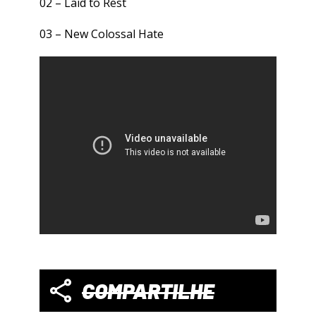
02 –
Laid to Rest
03 –
New Colossal Hate
COMPARTILHE