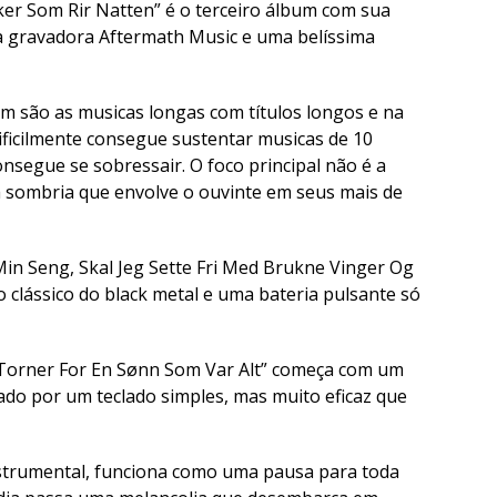
ker Som Rir Natten” é o terceiro álbum com sua
la gravadora Aftermath Music e uma belíssima
um são as musicas longas com títulos longos e na
dificilmente consegue sustentar musicas de 10
nsegue se sobressair. O foco principal não é a
a sombria que envolve o ouvinte em seus mais de
in Seng, Skal Jeg Sette Fri Med Brukne Vinger Og
o clássico do black metal e uma bateria pulsante só
d Torner For En Sønn Som Var Alt” começa com um
iado por um teclado simples, mas muito eficaz que
instrumental, funciona como uma pausa para toda