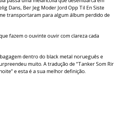
odia passa uma melancolia que desembarca em
ig Dans, Ber Jeg Moder Jord Opp Til En Siste
es me transportaram para algum álbum perdido de
ue fazem o ouvinte ouvir com clareza cada
 bagagem dentro do black metal norueguês e
rpreendeu muito. A tradução de “Tanker Som Rir
ite” e esta é a sua melhor definição.