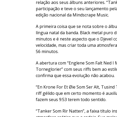
relação aos seus álbuns anteriores. “Tan
participação e teve o seu lançamento pe
edição nacional da Mindscrape Music.
A primeira coisa que se nota sobre o álb
língua natal da banda. Black metal puro 
minutos e é neste aspecto que o Djevel co
velocidade, mas criar toda uma atmosfer
56 minutos.
A abertura com “Englene Som Falt Ned I M
Torneglorier” com seus riffs bem ao estil
confirma que essa evolução não acabou.
“En Krone For Et Øie Som Ser Alt, Tusin
riff gélido que em certo momento é auxil
fazem seus 9:53 terem todo sentido.
“Tanker Som Rir Natten”, a faixa título 