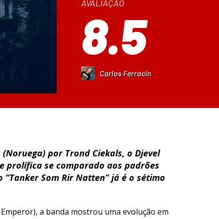
AVALIAÇÃO
8.5
Carlos Ferracin
(Noruega) por Trond Ciekals, o Djevel
 prolífica se comparado aos padrões
o “Tanker Som Rir Natten” já é o sétimo
ex Emperor), a banda mostrou uma evolução em