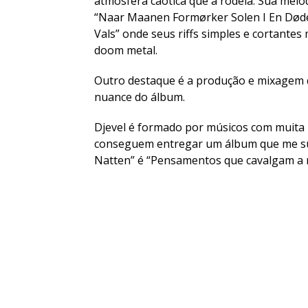
atmosfera caótica que a rodeia. Sua mel
“Naar Maanen Formørker Solen I En Dødel
Vals” onde seus riffs simples e cortant
doom metal.
Outro destaque é a produção e mixagem q
nuance do álbum.
Djevel é formado por músicos com muita
conseguem entregar um álbum que me su
Natten” é “Pensamentos que cavalgam a no