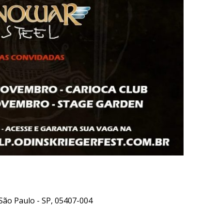
 São Paulo - SP, 05407-004