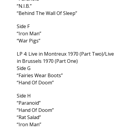
“N.I.B.”
“Behind The Wall Of Sleep”
Side F
“Iron Man”
“War Pigs”
LP 4: Live in Montreux 1970 (Part Two)/Live
in Brussels 1970 (Part One)
Side G
“Fairies Wear Boots”
“Hand Of Doom”
Side H
“Paranoid”
“Hand Of Doom”
“Rat Salad”
“Iron Man”