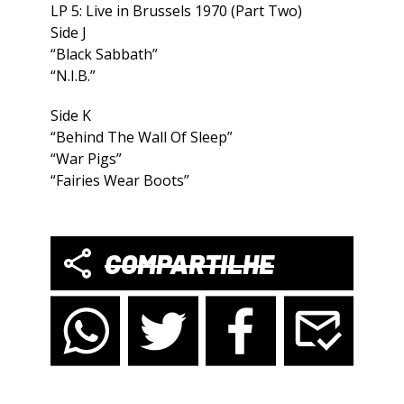
LP 5: Live in Brussels 1970 (Part Two)
Side J
“Black Sabbath”
“N.I.B.”
Side K
“Behind The Wall Of Sleep”
“War Pigs”
“Fairies Wear Boots”
COMPARTILHE