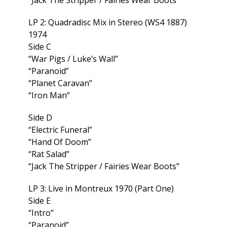
“Jack The Stripper / Fairies Wear Boots”
LP 2: Quadradisc Mix in Stereo (WS4 1887)
1974
Side C
“War Pigs / Luke’s Wall”
“Paranoid”
“Planet Caravan”
“Iron Man”
Side D
“Electric Funeral”
“Hand Of Doom”
“Rat Salad”
“Jack The Stripper / Fairies Wear Boots”
LP 3: Live in Montreux 1970 (Part One)
Side E
“Intro”
“Paranoid”