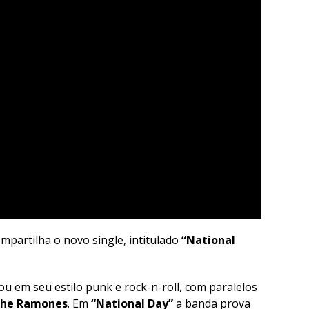
mpartilha o novo single, intitulado
“National
 em seu estilo punk e rock-n-roll, com paralelos
he Ramones
. Em
“National Day”
a banda prova