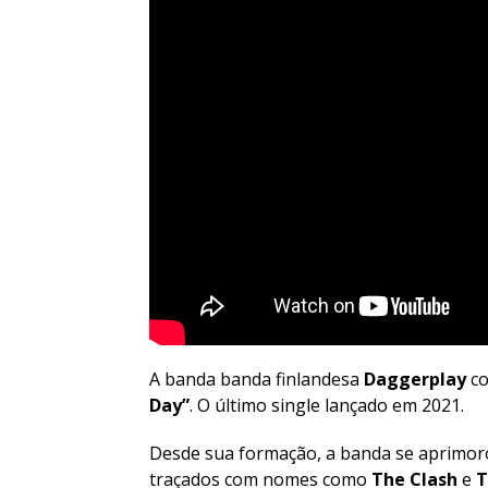
A banda banda finlandesa
Daggerplay
co
Day”
. O último single lançado em 2021.
Desde sua formação, a banda se aprimorou
traçados com nomes como
The Clash
e
T