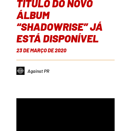
TÍTULO DO NOVO
ÁLBUM
“SHADOWRISE” JÁ
ESTÁ DISPONÍVEL
23 DE MARÇO DE 2020
Against PR