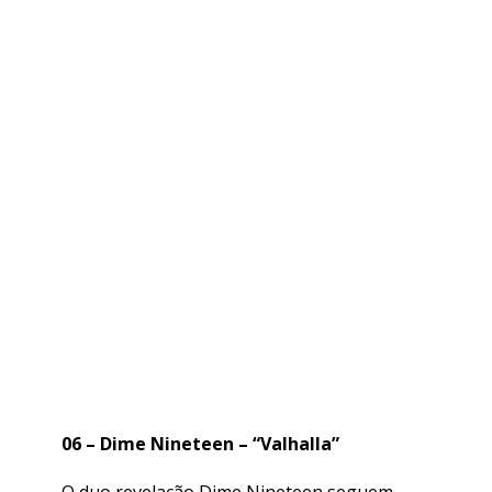
06 – Dime Nineteen – “Valhalla”
O duo revelação Dime Nineteen seguem