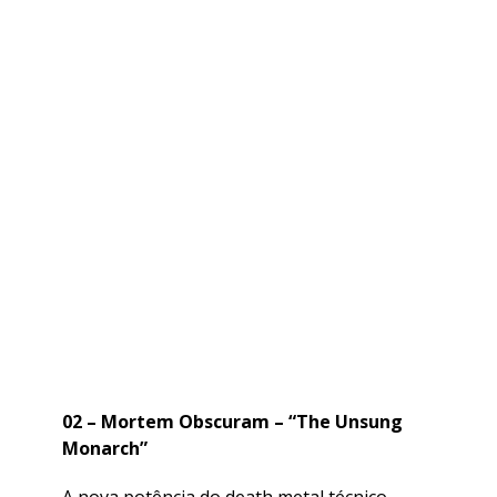
02 – Mortem Obscuram – “The Unsung
Monarch”
A nova potência do death metal técnico