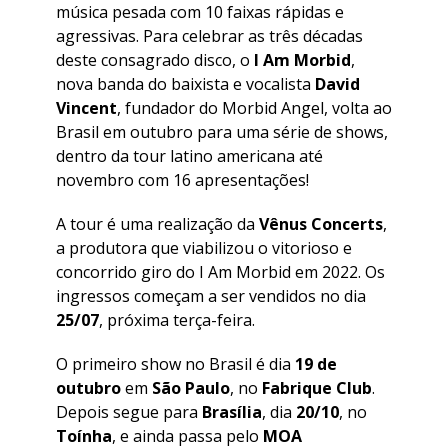
música pesada com 10 faixas rápidas e
agressivas. Para celebrar as três décadas
deste consagrado disco, o
I Am Morbid
,
nova banda do baixista e vocalista
David
Vincent
, fundador do Morbid Angel, volta ao
Brasil em outubro para uma série de shows,
dentro da tour latino americana até
novembro com 16 apresentações!
A tour é uma realização da
Vênus Concerts
,
a produtora que viabilizou o vitorioso e
concorrido giro do I Am Morbid em 2022. Os
ingressos começam a ser vendidos no dia
25/07
, próxima terça-feira.
O primeiro show no Brasil é dia
19 de
outubro
em
São Paulo
, no
Fabrique Club
.
Depois segue para
Brasília
, dia
20/10
, no
Toínha
, e ainda passa pelo
MOA