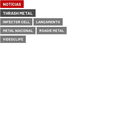
NOTÍCIAS
THRASH METAL
INFECTOR CELL
LANÇAMENTO
METAL NACIONAL
ROADIE METAL
VIDEOCLIPE