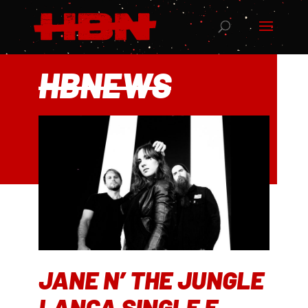
HBNEWS
JANE N’ THE JUNGLE
LANÇA SINGLE E