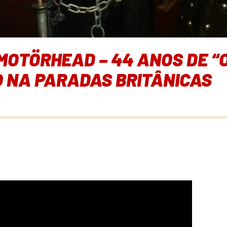
OTÖRHEAD – 44 ANOS DE “O
O NA PARADAS BRITÂNICAS