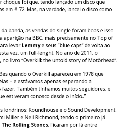
or choque foi que, tendo lançado um disco que
adas em # 72. Mas, na verdade, lancei o disco como
a banda, as vendas do single foram boas e isso
ma aparição na BBC, mais precisamente no Top of
para levar
Lemmy
e seus “blue caps” de volta ao
sta vez, um full-lenght. No ano de 2011, o
 no livro “
Overkill: the untold story of Motörhead
“.
ões quando o Overkill apareceu em 1978 que
eias – e estávamos apenas esperando a
 fazer. Também tínhamos muitos seguidores, e
 estiveram conosco desde o início..”
ios londrinos: Roundhouse e o Sound Development,
 Miller e Neil Richmond, tendo o primeiro já
e
The Rolling Stones
. Ficaram por lá entre