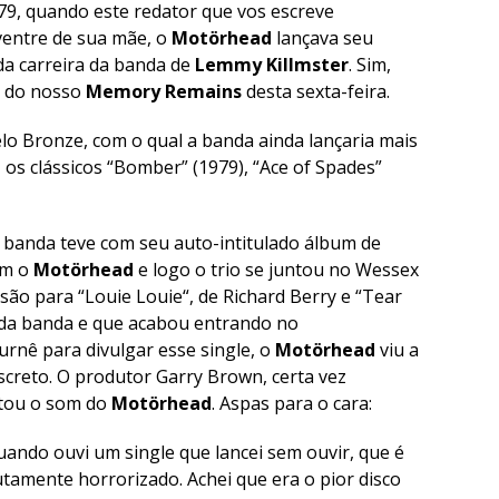
79, quando este redator que vos escreve
ventre de sua mãe, o
Motörhead
lançava seu
a carreira da banda de
Lemmy Killmster
. Sim,
a do nosso
Memory Remains
desta sexta-feira.
lo Bronze, com o qual a banda ainda lançaria mais
os clássicos “
Bomber
” (1979), “
Ace of Spades
”
 banda teve com seu auto-intitulado álbum de
om o
Motörhead
e logo o trio se juntou no Wessex
são para “
Louie Louie
“, de Richard Berry e “
Tear
a da banda e que acabou entrando no
turnê para divulgar esse single, o
Motörhead
viu a
screto. O produtor Garry Brown, certa vez
utou o som do
Motörhead
. Aspas para o cara:
uando ouvi um single que lancei sem ouvir, que é
utamente horrorizado. Achei que era o pior disco