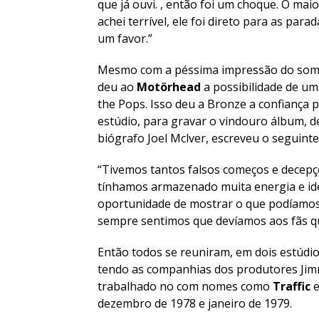
que já ouvi. , então foi um choque. O mai
achei terrível, ele foi direto para as par
um favor.”
Mesmo com a péssima impressão do som d
deu ao
Motörhead
a possibilidade de u
the Pops. Isso deu a Bronze a confiança 
estúdio, para gravar o vindouro álbum, de
biógrafo Joel Mclver, escreveu o seguinte,
“Tivemos tantos falsos começos e decepç
tínhamos armazenado muita energia e id
oportunidade de mostrar o que podíamos
sempre sentimos que devíamos aos fãs que
Então todos se reuniram, em dois estúd
tendo as companhias dos produtores Jimmi
trabalhado no com nomes como
Traffic
dezembro de 1978 e janeiro de 1979.