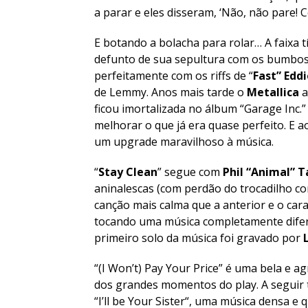
a parar e eles disseram, ‘Não, não pare! Co
E botando a bolacha para rolar… A faixa t
defunto de sua sepultura com os bumbo
perfeitamente com os riffs de “
Fast” Edd
de Lemmy. Anos mais tarde o
Metallica
a
ficou imortalizada no álbum “
Garage Inc.
”
melhorar o que já era quase perfeito. E 
um upgrade maravilhoso à música.
“
Stay Clean
” segue com
Phil “Animal” T
aninalescas (com perdão do trocadilho co
canção mais calma que a anterior e o car
tocando uma música completamente difere
primeiro solo da música foi gravado por
“(
I Won’t
)
Pay Your Price
” é uma bela e a
dos grandes momentos do play. A seguir 
“
I’ll be Your Sister
“, uma música densa e 