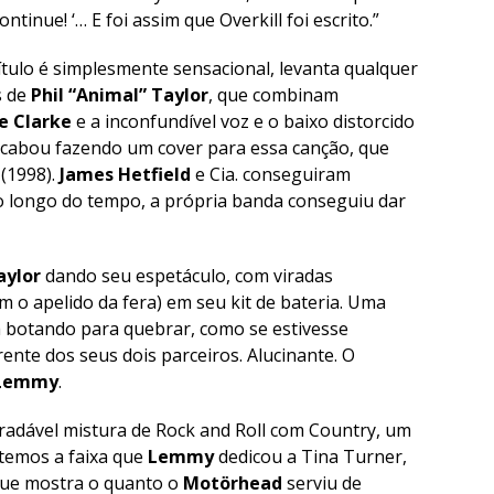
ntinue! ‘… E foi assim que Overkill foi escrito.”
ítulo é simplesmente sensacional, levanta qualquer
s de
Phil “Animal” Taylor
, que combinam
ie Clarke
e a inconfundível voz e o baixo distorcido
cabou fazendo um cover para essa canção, que
 (1998).
James Hetfield
e Cia. conseguiram
ao longo do tempo, a própria banda conseguiu dar
aylor
dando seu espetáculo, com viradas
m o apelido da fera) em seu kit de bateria. Uma
a botando para quebrar, como se estivesse
nte dos seus dois parceiros. Alucinante. O
Lemmy
.
gradável mistura de Rock and Roll com Country, um
temos a faixa que
Lemmy
dedicou a Tina Turner,
que mostra o quanto o
Motörhead
serviu de