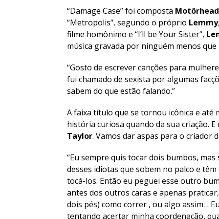
“
Damage Case
” foi composta
Motörhead
“
Metropolis
“, segundo o próprio
Lemmy
filme homônimo e “
I’ll be Your Sister
“,
Le
música gravada por ninguém menos que Ti
“Gosto de escrever canções para mulheres
fui chamado de sexista por algumas facçõe
sabem do que estão falando.”
A faixa título que se tornou icônica e a
história curiosa quando da sua criação. 
Taylor
. Vamos dar aspas para o criador d
“Eu sempre quis tocar dois bumbos, mas
desses idiotas que sobem no palco e têm
tocá-los. Então eu peguei esse outro bu
antes dos outros caras e apenas praticar,
dois pés) como correr , ou algo assim… E
tentando acertar minha coordenação, qu