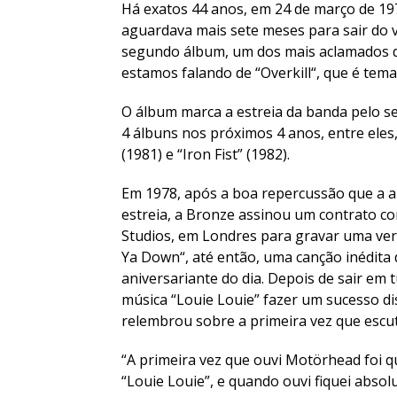
Há exatos 44 anos, em 24 de março de 19
aguardava mais sete meses para sair do 
segundo álbum, um dos mais aclamados d
estamos falando de “
Overkill
“, que é tem
O álbum marca a estreia da banda pelo se
4 álbuns nos próximos 4 anos, entre eles, 
(1981) e “
Iron Fist
” (1982).
Em 1978, após a boa repercussão que a a
estreia, a Bronze assinou um contrato c
Studios, em Londres para gravar uma ver
Ya Down
“, até então, uma canção inédit
aniversariante do dia. Depois de sair em 
música “
Louie Louie
” fazer um sucesso di
relembrou sobre a primeira vez que esc
“A primeira vez que ouvi Motörhead foi q
“Louie Louie”, e quando ouvi fiquei absol