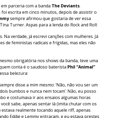
em parceria com a banda
The Deviants
.
, foi escrita em cinco minutos, depois de assistir o
mmy
sempre afirmou que gostaria de ver essa
na Turner. Aspas para a lenda do Rock and Roll:
. Na verdade, já escrevi canções com mulheres. Já
s de feministas radicais e frígidas, mas eles não
té mesmo obrigatória nos shows da banda, teve uma
E quem conta é o saudoso baterista
Phil “Animal”
essa belezura:
 sempre disse a mim mesmo: ‘Não, não vou ser um
 dois bumbos e nunca nem tocam’. Não, eu posso
mbo e costumava ir aos ensaios algumas horas
 você sabe, apenas sentar lá (imita chutar com os
u estava realmente tocando aquele riff, apenas
ando Eddie e Lemmy entraram, e eu estava prestes