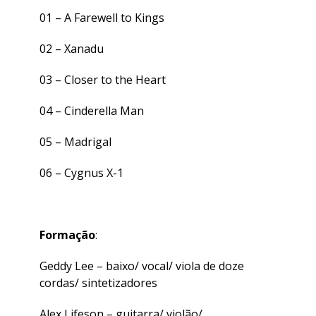
01 –
A Farewell to Kings
02 –
Xanadu
03 –
Closer to the Heart
04 –
Cinderella Man
05 –
Madrigal
06 –
Cygnus X-1
Formação
:
Geddy Lee – baixo/ vocal/ viola de doze
cordas/ sintetizadores
Alex Lifeson – guitarra/ violão/