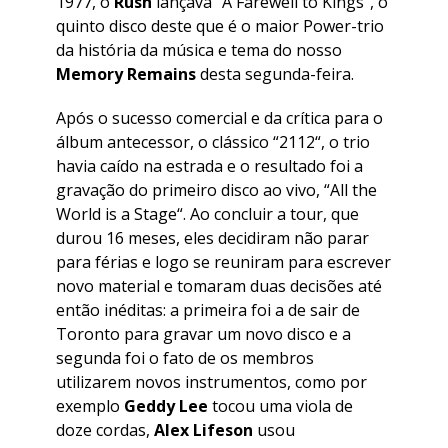
1977, o
Rush
lançava “
A Farewell to Kings
“, o
quinto disco deste que é o maior Power-trio
da história da música e tema do nosso
Memory Remains
desta segunda-feira.
Após o sucesso comercial e da crítica para o
álbum antecessor, o clássico “
2112
“, o trio
havia caído na estrada e o resultado foi a
gravação do primeiro disco ao vivo, “
All the
World is a Stage
“. Ao concluir a tour, que
durou 16 meses, eles decidiram não parar
para férias e logo se reuniram para escrever
novo material e tomaram duas decisões até
então inéditas: a primeira foi a de sair de
Toronto para gravar um novo disco e a
segunda foi o fato de os membros
utilizarem novos instrumentos, como por
exemplo
Geddy
Lee
tocou uma viola de
doze cordas,
Alex
Lifeson
usou