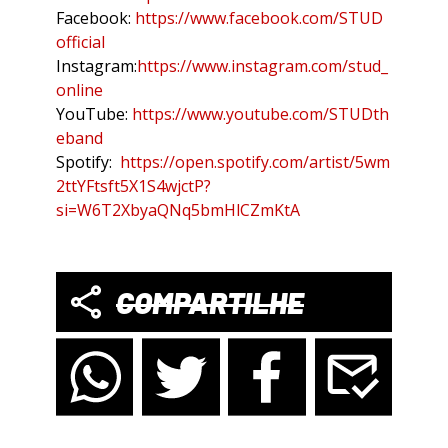
Facebook:
https://www.facebook.com/STUD
official
Instagram:
https://www.instagram.com/stud_
online
YouTube:
https://www.youtube.com/STUDth
eband
Spotify:
https://open.spotify.com/artist/5wm
2ttYFtsft5X1S4wjctP?
si=W6T2XbyaQNq5bmHlCZmKtA
COMPARTILHE