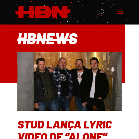
HBNEWS
STUD LANÇA LYRIC
VIDEO DE “ALONE”,