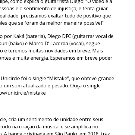
ipe, como explica o guitarrista Diego: “O vídeo e a
essoas e o sentimento de injustiça, e tenta guiar
ealidade, precisamos exaltar tudo de positivo que
les que se foram da melhor maneira possível”.
por Kaká (bateria), Diego DFC (guitarra/ vocal de
sun (baixo) e Marco D’ Lacerda (vocal), segue
o e teremos muitas novidades em breve. Mais
ntes e muita energia. Esperamos em breve poder
Unicircle foi o single “Mistake”, que obteve grande
o um som atualizado e pesado. Ouça o single
low/unicircle/mistake
rcle, cria um sentimento de unidade entre seus
odo na criação da música, e se amplifica no
. A banda originada em São Paulo, em 2018, traz