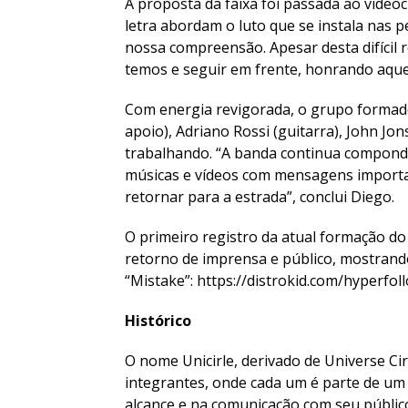
A proposta da faixa foi passada ao videocl
letra abordam o luto que se instala nas p
nossa compreensão. Apesar desta difícil r
temos e seguir em frente, honrando aque
Com energia revigorada, o grupo formado 
apoio), Adriano Rossi (guitarra), John Jon
trabalhando. “A banda continua compond
músicas e vídeos com mensagens importa
retornar para a estrada”, conclui Diego.
O primeiro registro da atual formação do 
retorno de imprensa e público, mostrand
“Mistake”: https://distrokid.com/hyperfol
Histórico
O nome Unicirle, derivado de Universe Ci
integrantes, onde cada um é parte de um t
alcance e na comunicação com seu público