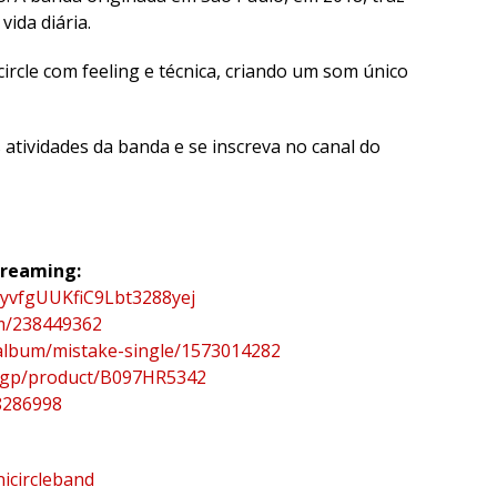
vida diária.
rcle com feeling e técnica, criando um som único
 atividades da banda e se inscreva no canal do
treaming:
6yvfgUUKfiC9Lbt3288yej
um/238449362
/album/mistake-single/1573014282
/gp/product/B097HR5342
8286998
icircleband