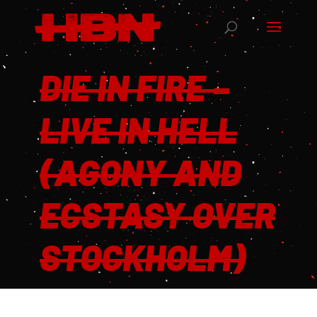
DIE IN FIRE –
LIVE IN HELL
(AGONY AND
ECSTASY OVER
STOCKHOLM)