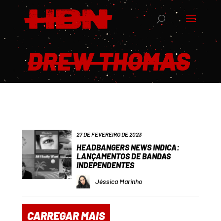
DREW THOMAS
27 DE FEVEREIRO DE 2023
HEADBANGERS NEWS INDICA:
LANÇAMENTOS DE BANDAS
INDEPENDENTES
Jéssica Marinho
CARREGAR MAIS