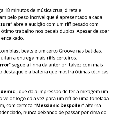
a 18 minutos de música crua, direta e
gam pelo peso incrível que é apresentado a cada
asure
” abre a audição com um riff pesado com
m ótimo trabalho nos pedais duplos. Apesar de soar
 encaixado.
 com blast beats e um certo Groove nas batidas.
uitarra entrega mais riffs certeiros.
rror
” segue a linha da anterior, talvez com mais
o destaque é a bateria que mostra ótimas técnicas
mdemic
”, que dá a impressão de ter a mixagem um
o veloz logo dá a vez para um riff de uma tonelada
m, com certeza. “
Messianic Despoiler
” alterna
cadenciado, nunca deixando de passar por cima do