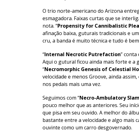
O trio norte-americano do Arizona entreg
esmagadora. Faixas curtas que se interli
nota. “
Propensity for Cannibalistic Ple
afinação baixa, guturais tradicionais e u
cru, a banda é muito técnica e tudo é bem
“
Internal Necrotic Putrefaction
” conta
Aqui o gutural ficou ainda mais forte e a g
“
Necromorphic Genesis of Celestial Ho
velocidade e menos Groove, ainda assim, 
nos pedais mais uma vez.
Seguimos com “
Necro-Ambulatory Sla
pouco melhor que as anteriores. Seu iníci
que pisa em seu ouvido. A melhor do álbu
bastante entre a velocidade e algo mais 
ouvinte como um carro desgovernado.