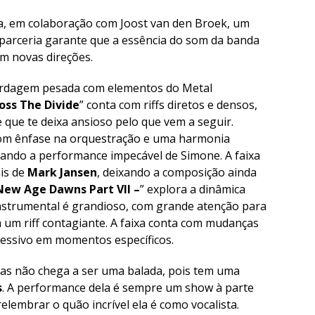
a, em colaboração com Joost van den Broek, um
 parceria garante que a essência do som da banda
am novas direções.
ordagem pesada com elementos do Metal
oss The Divide
” conta com riffs diretos e densos,
que te deixa ansioso pelo que vem a seguir.
 com ênfase na orquestração e uma harmonia
hando a performance impecável de Simone. A faixa
is de
Mark Jansen
, deixando a composição ainda
 New Age Dawns Part VII –
” explora a dinâmica
instrumental é grandioso, com grande atenção para
um riff contagiante. A faixa conta com mudanças
essivo em momentos específicos.
 mas não chega a ser uma balada, pois tem uma
s
. A performance dela é sempre um show à parte
lembrar o quão incrível ela é como vocalista.