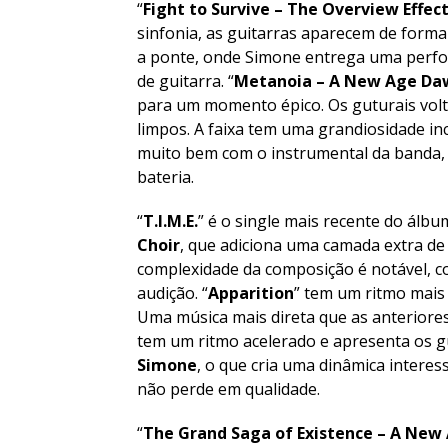
“
Fight to Survive – The Overview Effec
sinfonia, as guitarras aparecem de forma
a ponte, onde Simone entrega uma perfo
de guitarra. “
Metanoia – A New Age Dawn
para um momento épico. Os guturais vol
limpos. A faixa tem uma grandiosidade i
muito bem com o instrumental da banda, 
bateria.
“
T.I.M.E.
” é o single mais recente do álb
Choir
, que adiciona uma camada extra de
complexidade da composição é notável, c
audição. “
Apparition
” tem um ritmo mais
Uma música mais direta que as anteriores
tem um ritmo acelerado e apresenta os 
Simone
, o que cria uma dinâmica interes
não perde em qualidade.
“
The Grand Saga of Existence – A New 