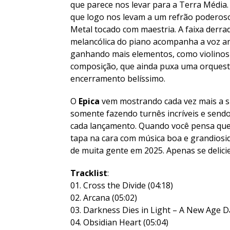
que parece nos levar para a Terra Média
que logo nos levam a um refrão poderoso
Metal tocado com maestria. A faixa derr
melancólica do piano acompanha a voz an
ganhando mais elementos, como violinos 
composição, que ainda puxa uma orquestr
encerramento belíssimo.
O
Epica
vem mostrando cada vez mais a s
somente fazendo turnês incríveis e sendo
cada lançamento. Quando você pensa que 
tapa na cara com música boa e grandiosida
de muita gente em 2025. Apenas se delici
Tracklist
:
01. Cross the Divide (04:18)
02. Arcana (05:02)
03. Darkness Dies in Light – A New Age Da
04. Obsidian Heart (05:04)