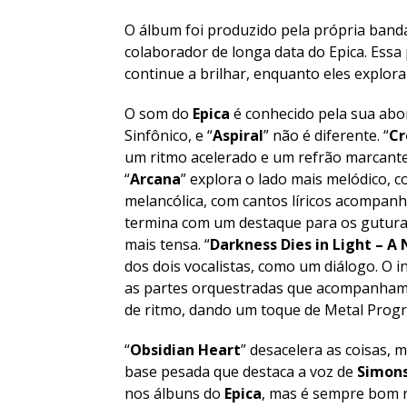
O álbum foi produzido pela própria band
colaborador de longa data do Epica. Essa
continue a brilhar, enquanto eles explor
O som do
Epica
é conhecido pela sua ab
Sinfônico, e “
Aspiral
” não é diferente. “
Cr
um ritmo acelerado e um refrão marcante 
“
Arcana
” explora o lado mais melódico,
melancólica, com cantos líricos acompan
termina com um destaque para os gutura
mais tensa. “
Darkness Dies in Light – A
dos dois vocalistas, como um diálogo. O 
as partes orquestradas que acompanham 
de ritmo, dando um toque de Metal Progr
“
Obsidian Heart
” desacelera as coisas,
base pesada que destaca a voz de
Simon
nos álbuns do
Epica
, mas é sempre bom re