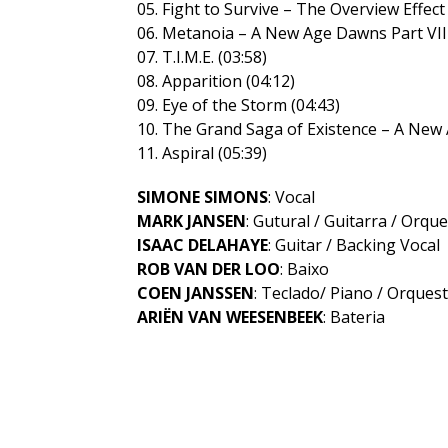
05. Fight to Survive – The Overview Effect 
06. Metanoia – A New Age Dawns Part VIII
07. T.I.M.E. (03:58)
08. Apparition (04:12)
09. Eye of the Storm (04:43)
10. The Grand Saga of Existence – A New 
11. Aspiral (05:39)
SIMONE SIMONS
: Vocal
MARK JANSEN
: Gutural / Guitarra / Orqu
ISAAC DELAHAYE
: Guitar / Backing Vocal
ROB VAN DER LOO
: Baixo
COEN JANSSEN
: Teclado/ Piano / Orques
ARIËN VAN WEESENBEEK
: Bateria