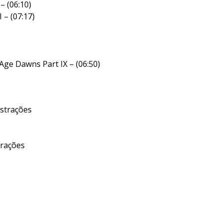
– (06:10)
 – (07:17)
Age Dawns Part IX – (06:50)
estrações
trações