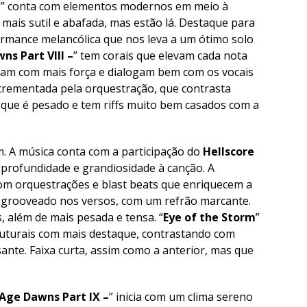
t
” conta com elementos modernos em meio à
 mais sutil e abafada, mas estão lá. Destaque para
rmance melancólica que nos leva a um ótimo solo
s Part VIII –
” tem corais que elevam cada nota
tam com mais força e dialogam bem com os vocais
ncrementada pela orquestração, que contrasta
que é pesado e tem riffs muito bem casados com a
um. A música conta com a participação do
Hellscore
 profundidade e grandiosidade à canção. A
om orquestrações e blast beats que enriquecem a
 grooveado nos versos, com um refrão marcante.
, além de mais pesada e tensa. “
Eye of the Storm
”
guturais com mais destaque, contrastando com
sante. Faixa curta, assim como a anterior, mas que
Age Dawns Part IX –
” inicia com um clima sereno