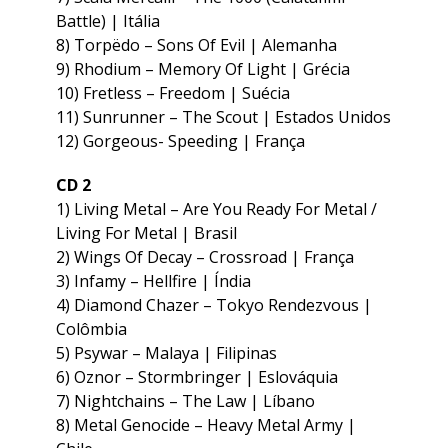
Battle) | Itália
8) Torpëdo – Sons Of Evil | Alemanha
9) Rhodium – Memory Of Light | Grécia
10) Fretless – Freedom | Suécia
11) Sunrunner – The Scout | Estados Unidos
12) Gorgeous- Speeding | França
CD 2
1) Living Metal – Are You Ready For Metal /
Living For Metal | Brasil
2) Wings Of Decay – Crossroad | França
3) Infamy – Hellfire | Índia
4) Diamond Chazer – Tokyo Rendezvous |
Colômbia
5) Psywar – Malaya | Filipinas
6) Oznor – Stormbringer | Eslováquia
7) Nightchains – The Law | Líbano
8) Metal Genocide – Heavy Metal Army |