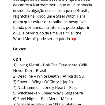
da cantora Natthammer – que eu já conhecia
devido divulgação dos selos aqui no Brasil-,
Nightchains, Rhodium e Steel Witch. Para
quem quer evitar o trabalho de pesquisar
banda por banda na internet, pode adquirir
o CD e ouvir tudo de uma vez, “Hail the
World Metal” pode ser adquirida
aqui
.
Faixas:
CD 1
1) Living Metal – Hail The True Metal (Will
Never Die) | Brasil
2) Deadline – White Death | Africa do Sul
3) Coven – Wings Of Glory | Japão
4) Natthammer- Lonely Heart | Peru
5) Witchseeker- Speed Way | Singapura
6) Steel Night – Red Alert | México
7) Scala Mercalli – The 1000 (Calatafimi