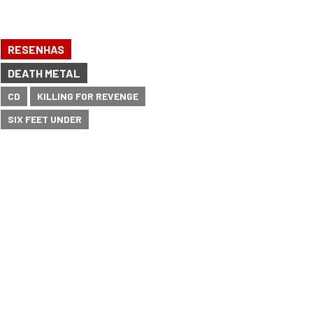
RESENHAS
DEATH METAL
CD
KILLING FOR REVENGE
SIX FEET UNDER