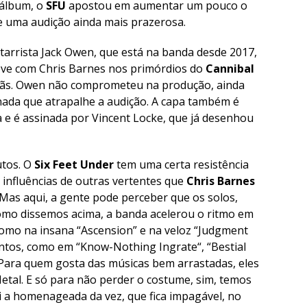
 álbum, o
SFU
apostou em aumentar um pouco o
 uma audição ainda mais prazerosa.
itarrista Jack Owen, que está na banda desde 2017,
teve com Chris Barnes nos primórdios do
Cannibal
 fãs. Owen não comprometeu na produção, ainda
nada que atrapalhe a audição. A capa também é
a e é assinada por Vincent Locke, que já desenhou
utos. O
Six Feet Under
tem uma certa resistência
 influências de outras vertentes que
Chris Barnes
 Mas aqui, a gente pode perceber que os solos,
Como dissemos acima, a banda acelerou o ritmo em
como na insana “
Ascension
” e na veloz “
Judgment
tos, como em “
Know-Nothing Ingrate
“, “
Bestial
 Para quem gosta das músicas bem arrastadas, eles
tal. E só para não perder o costume, sim, temos
oi a homenageada da vez, que fica impagável, no