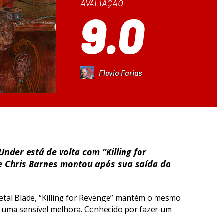
AVALIAÇÃO
9.0
Flávio Farias
 Under
está de volta com “
Killing for
ue
Chris Barnes
montou após sua saída do
tal Blade, “
Killing for Revenge
” mantém o mesmo
é uma sensível melhora. Conhecido por fazer um