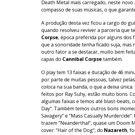
Death Metal mais carregado, neste novo
compasso de suas músicas, o que garante
A produção desta vez ficou a cargo do gu
quando resolveu reviver a parceria que 
Corpse
, época preferida por alguns dos
que a sonoridade tenha ficado suja, mas 
outro fator a se destacar, muito bem feit
capas do
Cannibal Corpse
também.
O play tem 13 faixas e duração de 46 min
por parte de muitas pessoas, talvez pelas
coloca na sua banda, o que a deixa única.
feitos por Ray Suhy, estão muito bons. 
algumas faixas e temos até blast-beats, 
Day
“. Também temos outros bons momen
Savagery
” e “
Mass Casually Murdercide
“.
trazem “
Neanderthal
“, quase um Doom Me
cover: “
Hair of the Dog
“, do
Nazareth
, f