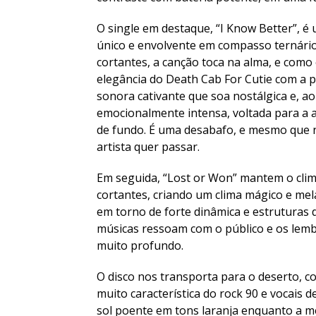
O single em destaque, “I Know Better”, é
único e envolvente em compasso ternári
cortantes, a canção toca na alma, e como 
elegância do Death Cab For Cutie com a p
sonora cativante que soa nostálgica e, 
emocionalmente intensa, voltada para a 
de fundo. É uma desabafo, e mesmo que nã
artista quer passar.
Em seguida, “Lost or Won” mantem o clim
cortantes, criando um clima mágico e mela
em torno de forte dinâmica e estruturas 
músicas ressoam com o público e os lemb
muito profundo.
O disco nos transporta para o deserto, c
muito característica do rock 90 e vocais 
sol poente em tons laranja enquanto a me