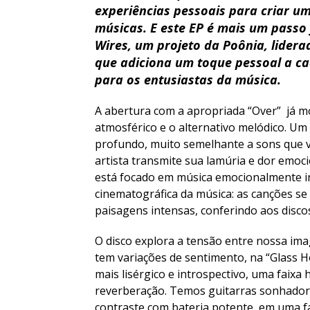
experiências pessoais para criar 
músicas. E este EP é mais um passo 
Wires, um projeto da Poônia, lidera
que adiciona um toque pessoal a ca
para os entusiastas da música.
A abertura com a apropriada “Over” já mo
atmosférico e o alternativo melódico. Um
profundo, muito semelhante a sons que vã
artista transmite sua lamúria e dor emoci
está focado em música emocionalmente in
cinematográfica da música: as canções 
paisagens intensas, conferindo aos discos
O disco explora a tensão entre nossa ima
tem variações de sentimento, na “Glass 
mais lisérgico e introspectivo, uma faixa
reverberação. Temos guitarras sonhador
contraste com bateria potente, em uma fa