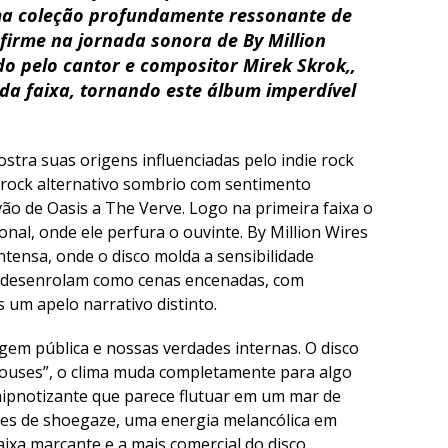
uma coleção profundamente ressonante de
firme na jornada sonora de By Million
do pelo cantor e compositor Mirek Skrok,,
da faixa, tornando este álbum imperdível
stra suas origens influenciadas pelo indie rock
 rock alternativo sombrio com sentimento
o de Oasis a The Verve. Logo na primeira faixa o
onal, onde ele perfura o ouvinte. By Million Wires
tensa, onde o disco molda a sensibilidade
se desenrolam como cenas encenadas, com
 um apelo narrativo distinto.
gem pública e nossas verdades internas. O disco
Houses”, o clima muda completamente para algo
 hipnotizante que parece flutuar em um mar de
es de shoegaze, uma energia melancólica em
ixa marcante e a mais comercial do disco.