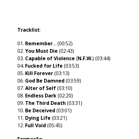
Tracklist
:
01.
Remember
… (00:52)
02.
You Must Die
(02:43)
03.
Capable of Violence
(
N.F.W.
) (03:44)
04.
Fucked for Life
(03:53)
05.
Kill Forever
(03:13)
06.
God Be Damned
(03:59)
07.
Alter of Self
(03:10)
08.
Endless Dark
(02:20)
09.
The Third Death
(03:31)
10.
Be Deceived
(03:01)
11.
Dying Life
(03:21)
12.
Full Void
(05:45)