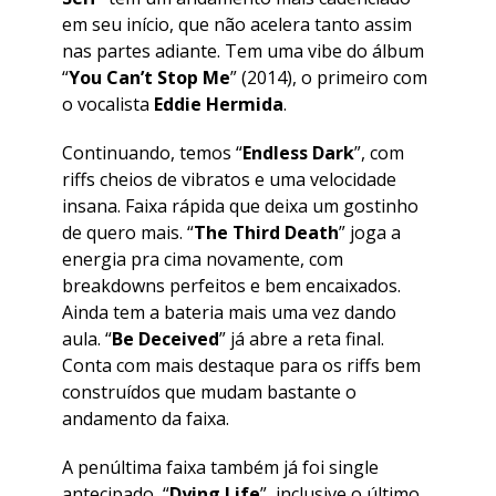
em seu início, que não acelera tanto assim
nas partes adiante. Tem uma vibe do álbum
“
You Can’t Stop Me
” (2014), o primeiro com
o vocalista
Eddie Hermida
.
Continuando, temos “
Endless Dark
”, com
riffs cheios de vibratos e uma velocidade
insana. Faixa rápida que deixa um gostinho
de quero mais. “
The Third Death
” joga a
energia pra cima novamente, com
breakdowns perfeitos e bem encaixados.
Ainda tem a bateria mais uma vez dando
aula. “
Be Deceived
” já abre a reta final.
Conta com mais destaque para os riffs bem
construídos que mudam bastante o
andamento da faixa.
A penúltima faixa também já foi single
antecipado, “
Dying Life
”, inclusive o último