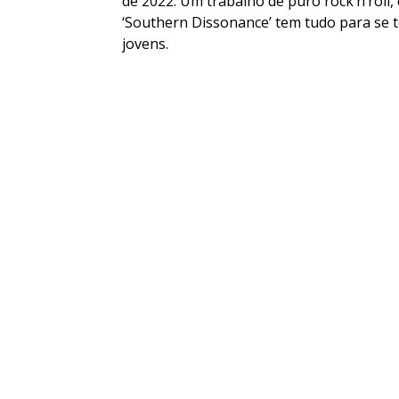
de 2022. Um trabalho de puro rock’n’roll, 
‘Southern Dissonance’ tem tudo para se t
jovens.