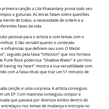
a primeira canção a Lila Khasanlany prova todo seu
 limpos e guturais. As letras falam sobre questões
a mente de todos, a necessidade de ordem e a
ferentes fases da vida.
muito pessoal para o artista e com temas com o
tificar. E tão versátil quanto o conteúdo
s e influências que definem seu som. O Metal
”, seguido pela faixa “Infection” que nos fornece
ude Punk Rock poderosa. “Shadow Water” é um hino
till having my heart” mostra a sua versatilidade com
ndo com a faixa-título que traz um 51 minutos de
cada canção é uma surpresa. A artista conseguiu
 em um EP. Com mastreia conseguiu compor e
sada que passeia por diversos estilos dentro do
se entrelaçou nos temas de mudança e entropia no