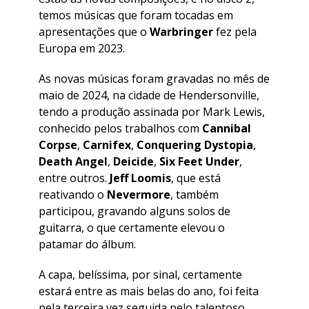
temos músicas que foram tocadas em
apresentações que o
Warbringer
fez pela
Europa em 2023.
As novas músicas foram gravadas no mês de
maio de 2024, na cidade de Hendersonville,
tendo a produção assinada por Mark Lewis,
conhecido pelos trabalhos com
Cannibal
Corpse
,
Carnifex
,
Conquering Dystopia
,
Death Angel
,
Deicide
,
Six Feet Under
,
entre outros.
Jeff Loomis
, que está
reativando o
Nevermore
, também
participou, gravando alguns solos de
guitarra, o que certamente elevou o
patamar do álbum.
A capa, belíssima, por sinal, certamente
estará entre as mais belas do ano, foi feita
pela terceira vez seguida pelo talentoso