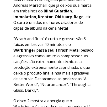
Andreas Marschall, que já deixou sua marca
em trabalhos do
Blind Guardian
,
Immolation
,
Kreator
,
Obituary
,
Rage
, etc.
O cara é um dos melhores criadores de
capas de álbuns da cena Metal.
“
Wrath and Ruin
” é curto e grosso: são 8
faixas em breves 40 minutos e o
Warbringer
passa seu Thrash Metal pesado
e agressivo como um rolo compressor. As
canções são extremamente técnicas, a
produção extremamente caprichada, o que
deixa o produto final ainda mais agradável
de se ouvir. Destacamos as poderosas “
A
Better World
“, “
Neuromancer
“, “
Through a
Glass, Darkly
“.
O disco 2 mostra a energia que o
Warbringer é capaz de passar quando está