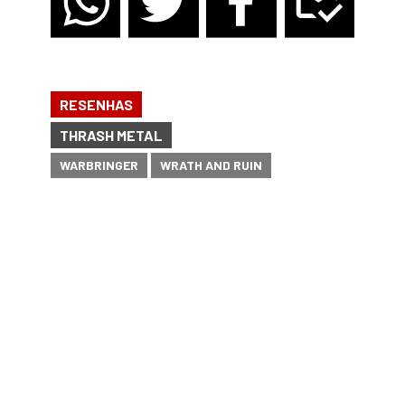
RESENHAS
THRASH METAL
WARBRINGER
WRATH AND RUIN