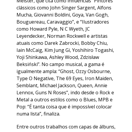
Meister, que cita como influências “Pintores
clássicos como John Singer Sargent, Alfons
Mucha, Giovanni Boldini, Goya, Van Gogh,
Bouguereau, Caravaggio”, e “Ilustradores
como Howard Pyle, N C Wyeth, JC
Leyendecker, Norman Rockwell e artistas
atuais como Darek Zabrocki, Bobby Chiu,
Iain McCaig, Kim Jung Gi, Yoshihiro Togashi,
Yoji Shinkawa, Ashley Wood, Zdzisław
Beksiński”. No campo musical, a gama é
igualmente ampla: “Ghost, Ozzy Osbourne,
Type O Negative, The 69 Eyes, Iron Maiden,
Semblant, Michael Jackson, Queen, Annie
Lennox, Guns N Roses”, indo desde o Rock e
Metal a outros estilos como o Blues, MPB e
Pop: “É tanta coisa que é impossível colocar
numa lista”, finaliza.
Entre outros trabalhos com capas de álbuns,