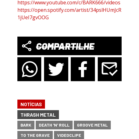
https://www.youtube.com/c/BARK666/videos
https://open.spotify.com/artist/34pslHUmJcR
1jUeI7gvOOG
COMPARTILHE
NOTÍCIAS
THRASH METAL
BARK
DEATH 'N' ROLL
GROOVE METAL
TO THE GRAVE
VIDEOCLIPE