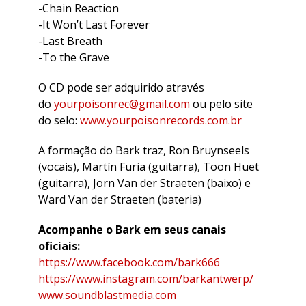
-Chain Reaction
-It Won’t Last Forever
-Last Breath
-To the Grave
O CD pode ser adquirido através
do
yourpoisonrec@gmail.com
ou pelo site
do selo:
www.yourpoisonrecords.com.br
A formação do Bark traz, Ron Bruynseels
(vocais), Martín Furia (guitarra), Toon Huet
(guitarra), Jorn Van der Straeten (baixo) e
Ward Van der Straeten (bateria)
Acompanhe o Bark em seus canais
oficiais:
https://www.facebook.com/bark666
https://www.instagram.com/barkantwerp/
www.soundblastmedia.com