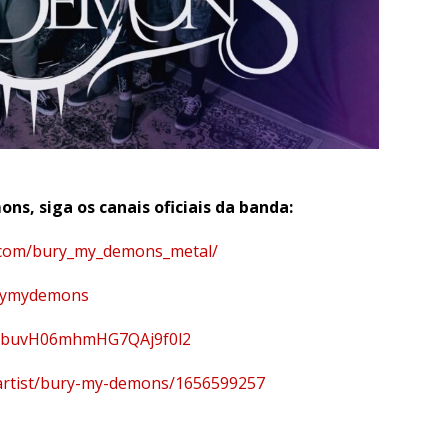
ns, siga os canais oficiais da banda:
.com/bury_my_demons_metal/
urymydemons
t/4cbuvH06mhmHG7QAj9f0l2
/artist/bury-my-demons/1656599257