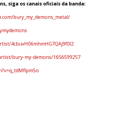
, siga os canais oficiais da banda:
m.com/bury_my_demons_metal/
urymydemons
t/artist/4cbuvH06mhmHG7QAj9f0l2
/artist/bury-my-demons/1656599257
ch?v=q_tdMflpm5o