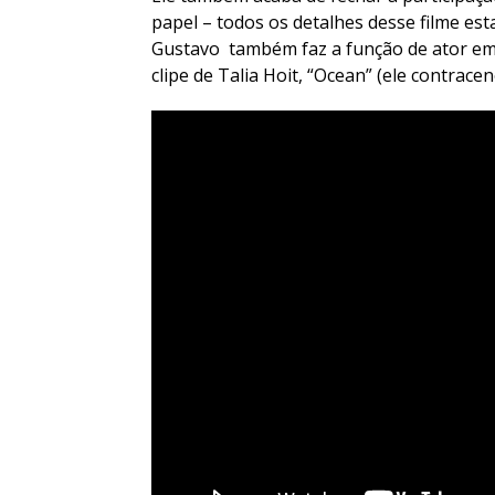
papel – todos os detalhes desse filme est
Gustavo também faz a função de ator em 
clipe de Talia Hoit, “Ocean” (ele contrac