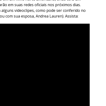
arão em suas redes oficiais nos próximos dias.
alguns videoclipes, como pode ser conferido no
enou com sua esposa, Andrea Lauren). Assista: