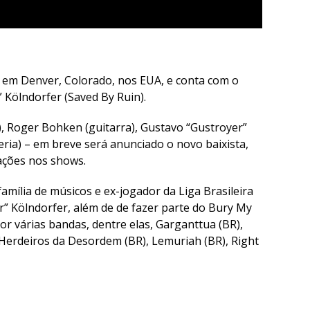
em Denver, Colorado, nos EUA, e conta com o
” Kölndorfer (Saved By Ruin).
), Roger Bohken (guitarra), Gustavo “Gustroyer”
teria) – em breve será anunciado o novo baixista,
ações nos shows.
amília de músicos e ex-jogador da Liga Brasileira
r” Kölndorfer, além de de fazer parte do Bury My
r várias bandas, dentre elas, Garganttua (BR),
 Herdeiros da Desordem (BR), Lemuriah (BR), Right