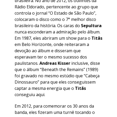
brasileira. No ano de 2012, os ouvintes da
Rádio Eldorado, pertencente ao grupo que
controla o jornal “O Estado de São Paulo”,
colocaram o disco como o 7° melhor disco
brasileiro da história. Os caras do
Sepultura
nunca esconderam a admiração pelo álbum.
Em 1987, eles abriram um show para o
Titãs
em Belo Horizonte, onde reiteraram a
devoção ao álbum e disseram que
esperavam ter o mesmo sucesso dos
paulistanos.
Andreas
Kisser
inclusive, disse
que o álbum “
Beneath the Remains
” (1989)
foi gravado no mesmo estúdio que “
Cabeça
Dinossauro
” para que eles conseguissem
captar a mesma energia que o
Titãs
conseguiu aqui.
Em 2012, para comemorar os 30 anos da
banda, eles fizeram uma turnê tocando o