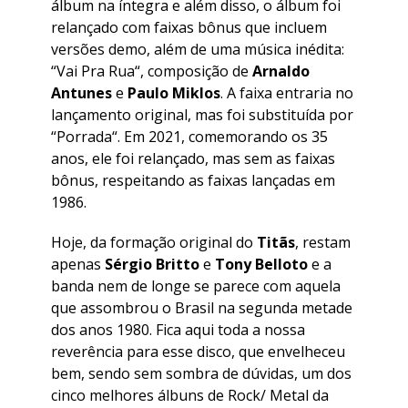
álbum na íntegra e além disso, o álbum foi
relançado com faixas bônus que incluem
versões demo, além de uma música inédita:
“
Vai Pra Rua
“, composição de
Arnaldo
Antunes
e
Paulo Miklos
. A faixa entraria no
lançamento original, mas foi substituída por
“
Porrada
“. Em 2021, comemorando os 35
anos, ele foi relançado, mas sem as faixas
bônus, respeitando as faixas lançadas em
1986.
Hoje, da formação original do
Titãs
, restam
apenas
Sérgio Britto
e
Tony Belloto
e a
banda nem de longe se parece com aquela
que assombrou o Brasil na segunda metade
dos anos 1980. Fica aqui toda a nossa
reverência para esse disco, que envelheceu
bem, sendo sem sombra de dúvidas, um dos
cinco melhores álbuns de Rock/ Metal da