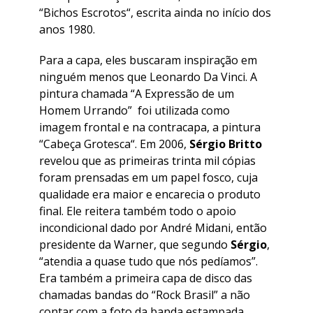
“
Bichos Escrotos
“, escrita ainda no início dos
anos 1980.
Para a capa, eles buscaram inspiração em
ninguém menos que Leonardo Da Vinci. A
pintura chamada “
A Expressão de um
Homem Urrando
” foi utilizada como
imagem frontal e na contracapa, a pintura
“
Cabeça Grotesca
“. Em 2006,
Sérgio Britto
revelou que as primeiras trinta mil cópias
foram prensadas em um papel fosco, cuja
qualidade era maior e encarecia o produto
final. Ele reitera também todo o apoio
incondicional dado por André Midani, então
presidente da Warner, que segundo
Sérgio
,
“atendia a quase tudo que nós pedíamos”.
Era também a primeira capa de disco das
chamadas bandas do “Rock Brasil” a não
contar com a foto da banda estampada.