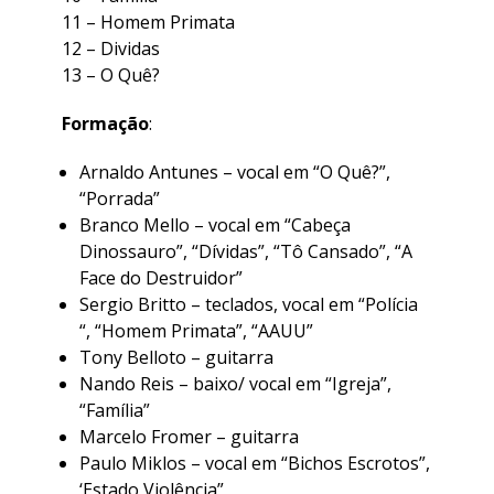
11 –
Homem Primata
12 –
Dividas
13 –
O Quê?
Formação
:
Arnaldo Antunes – vocal em “O Quê?”,
“Porrada”
Branco Mello – vocal em “Cabeça
Dinossauro”, “Dívidas”, “Tô Cansado”, “A
Face do Destruidor”
Sergio Britto – teclados, vocal em “Polícia
“, “Homem Primata”, “AAUU”
Tony Belloto – guitarra
Nando Reis – baixo/ vocal em “Igreja”,
“Família”
Marcelo Fromer – guitarra
Paulo Miklos – vocal em “Bichos Escrotos”,
‘Estado Violência”