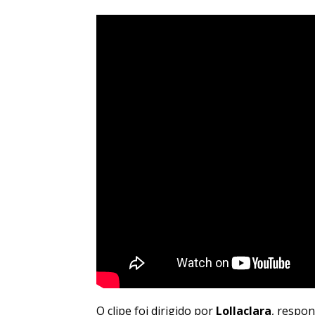
O clipe foi dirigido por
Lollaclara
, respon