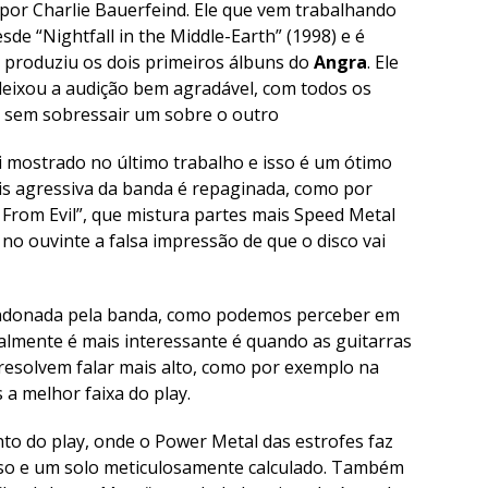
por Charlie Bauerfeind. Ele que vem trabalhando
sde “
Nightfall in the Middle-Earth
” (1998) e é
s produziu os dois primeiros álbuns do
Angra
. Ele
eixou a audição bem agradável, com todos os
 sem sobressair um sobre o outro
i mostrado no último trabalho e isso é um ótimo
s agressiva da banda é repaginada, como por
 From Evi
l”, que mistura partes mais Speed Metal
no ouvinte a falsa impressão de que o disco vai
bandonada pela banda, como podemos perceber em
ealmente é mais interessante é quando as guitarras
resolvem falar mais alto, como por exemplo na
 a melhor faixa do play.
o do play, onde o Power Metal das estrofes faz
so e um solo meticulosamente calculado. Também