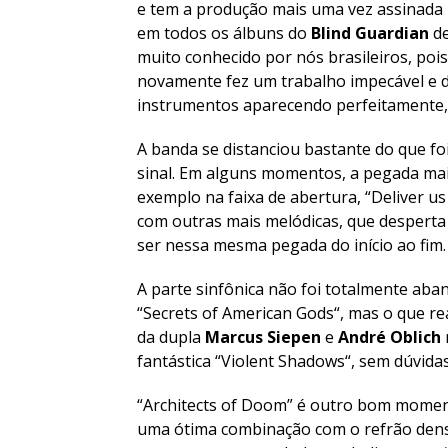
e tem a produção mais uma vez assinada 
em todos os álbuns do
Blind Guardian
de
muito conhecido por nós brasileiros, poi
novamente fez um trabalho impecável e d
instrumentos aparecendo perfeitamente,
A banda se distanciou bastante do que fo
sinal. Em alguns momentos, a pegada mai
exemplo na faixa de abertura, “
Deliver us
com outras mais melódicas, que desperta 
ser nessa mesma pegada do início ao fim.
A parte sinfônica não foi totalmente a
“
Secrets of American Gods
“, mas o que r
da dupla
Marcus Siepen
e
André Oblich
fantástica “
Violent Shadows
“, sem dúvidas
“
Architects of Doom
” é outro bom moment
uma ótima combinação com o refrão den