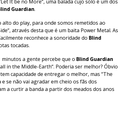
“
Let It be no More
“, uma balada cujo solo é um dos
Blind Guardian
.
o alto do play, para onde somos remetidos ao
Side
“, através desta que é um baita Power Metal. As
 facilmente reconhece a sonoridade do
Blind
otas tocadas.
1 minutos a gente percebe que o
Blind Guardian
all in the Middle-Earth
“. Poderia ser melhor? Óbvio
 tem capacidade de entregar o melhor, mas “
The
 e se não vai agradar em cheio os fãs dos
am a curtir a banda a partir dos meados dos anos