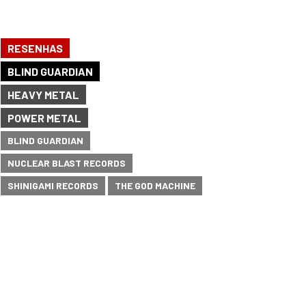
RESENHAS
BLIND GUARDIAN
HEAVY METAL
POWER METAL
BLIND GUARDIAN
NUCLEAR BLAST RECORDS
SHINIGAMI RECORDS
THE GOD MACHINE