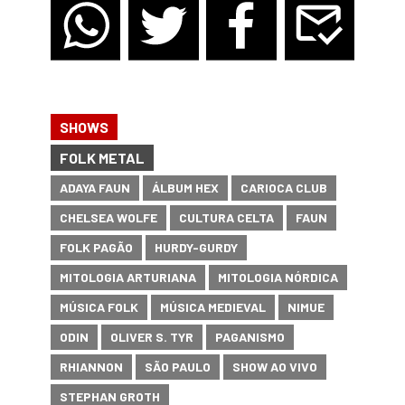
SHOWS
FOLK METAL
ADAYA FAUN
ÁLBUM HEX
CARIOCA CLUB
CHELSEA WOLFE
CULTURA CELTA
FAUN
FOLK PAGÃO
HURDY-GURDY
MITOLOGIA ARTURIANA
MITOLOGIA NÓRDICA
MÚSICA FOLK
MÚSICA MEDIEVAL
NIMUE
ODIN
OLIVER S. TYR
PAGANISMO
RHIANNON
SÃO PAULO
SHOW AO VIVO
STEPHAN GROTH