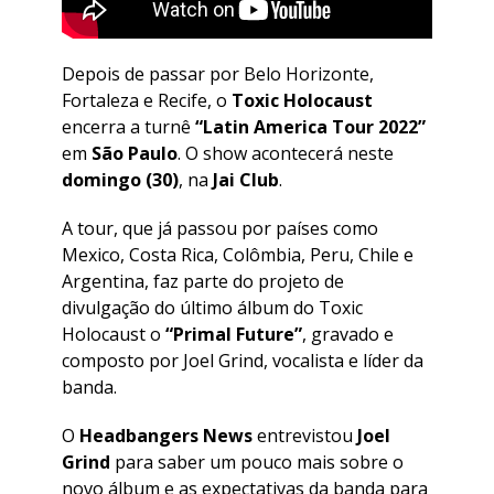
Depois de passar por Belo Horizonte,
Fortaleza e Recife, o
Toxic Holocaust
encerra a turnê
“Latin America Tour 2022”
em
São Paulo
. O show acontecerá neste
domingo (30)
, na
Jai Club
.
A tour, que já passou por países como
Mexico, Costa Rica, Colômbia, Peru, Chile e
Argentina, faz parte do projeto de
divulgação do último álbum do Toxic
Holocaust o
“Primal Future”
, gravado e
composto por Joel Grind, vocalista e líder da
banda.
O
Headbangers News
entrevistou
Joel
Grind
para saber um pouco mais sobre o
novo álbum e as expectativas da banda para