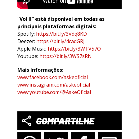
“Vol II” está disponível em todas as
principais plataformas digitais:
Spotify:
https://bit.ly/3Vdq8KD
Deezer:
https://bit.ly/4cadGRJ
Apple Music:
https://bit.ly/3WTV57O
Youtube:
https://bit.ly/3WS7sRN
Mais Informações:
www.facebook.com/askeoficial
www.instagram.com/askeoficial
www.youtube.com/@AskeOficial
COMPARTILHE