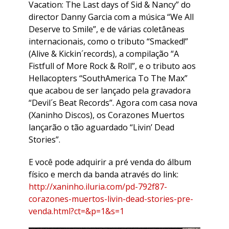
Vacation: The Last days of Sid & Nancy” do
director Danny Garcia com a música “We All
Deserve to Smile”, e de várias coletâneas
internacionais, como o tributo “Smacked!”
(Alive & Kickin´records), a compilação “A
Fistfull of More Rock & Roll”, e o tributo aos
Hellacopters “SouthAmerica To The Max”
que acabou de ser lançado pela gravadora
“Devil´s Beat Records”. Agora com casa nova
(Xaninho Discos), os Corazones Muertos
lançarão o tão aguardado “Livin’ Dead
Stories”.
E você pode adquirir a pré venda do álbum
físico e merch da banda através do link:
http://xaninho.iluria.com/pd-792f87-
corazones-muertos-livin-dead-stories-pre-
venda.html?ct=&p=1&s=1