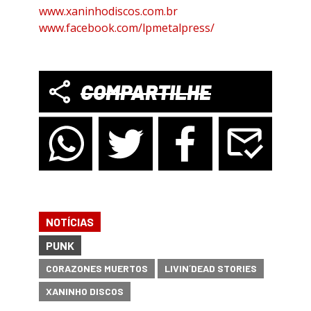
www.xaninhodiscos.com.br
www.facebook.com/lpmetalpress/
COMPARTILHE
NOTÍCIAS
PUNK
CORAZONES MUERTOS
LIVIN´DEAD STORIES
XANINHO DISCOS