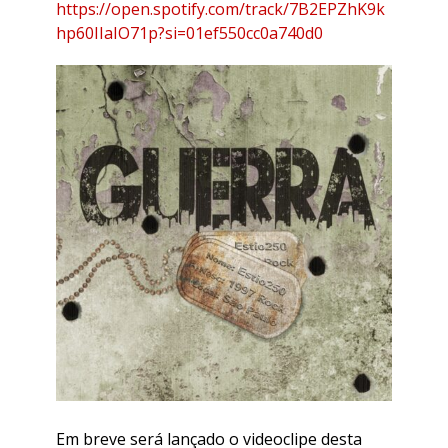
https://open.spotify.com/track/7B2EPZhK9k
hp60IIaIO71p?si=01ef550cc0a740d0
Em breve será lançado o videoclipe desta