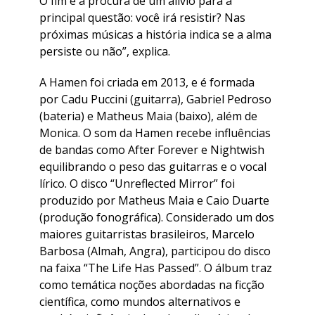
O fim é a procura de um alívio para a
principal questão: você irá resistir? Nas
próximas músicas a história indica se a alma
persiste ou não”, explica.
A Hamen foi criada em 2013, e é formada
por Cadu Puccini (guitarra), Gabriel Pedroso
(bateria) e Matheus Maia (baixo), além de
Monica. O som da Hamen recebe influências
de bandas como After Forever e Nightwish
equilibrando o peso das guitarras e o vocal
lírico. O disco “Unreflected Mirror” foi
produzido por Matheus Maia e Caio Duarte
(produção fonográfica). Considerado um dos
maiores guitarristas brasileiros, Marcelo
Barbosa (Almah, Angra), participou do disco
na faixa “The Life Has Passed”. O álbum traz
como temática noções abordadas na ficção
científica, como mundos alternativos e