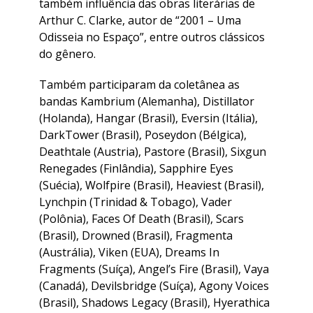
também influência das obras literárias de
Arthur C. Clarke, autor de “2001 – Uma
Odisseia no Espaço”, entre outros clássicos
do gênero.
Também participaram da coletânea as
bandas Kambrium (Alemanha), Distillator
(Holanda), Hangar (Brasil), Eversin (Itália),
DarkTower (Brasil), Poseydon (Bélgica),
Deathtale (Austria), Pastore (Brasil), Sixgun
Renegades (Finlândia), Sapphire Eyes
(Suécia), Wolfpire (Brasil), Heaviest (Brasil),
Lynchpin (Trinidad & Tobago), Vader
(Polônia), Faces Of Death (Brasil), Scars
(Brasil), Drowned (Brasil), Fragmenta
(Austrália), Viken (EUA), Dreams In
Fragments (Suíça), Angel’s Fire (Brasil), Vaya
(Canadá), Devilsbridge (Suíça), Agony Voices
(Brasil), Shadows Legacy (Brasil), Hyerathica