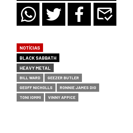
NOTÍCIAS
BLACK SABBATH
HEAVY METAL
BILL WARD
GEEZER BUTLER
GEOFF NICHOLLS
RONNIE JAMES DIO
TONI IOMMI
VINNY APPICE