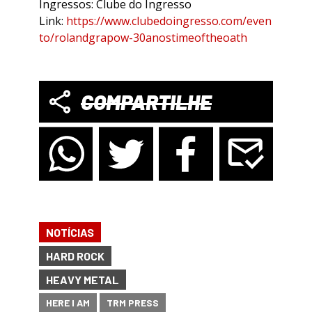
Ingressos: Clube do Ingresso
Link:
https://www.clubedoingresso.com/even
to/rolandgrapow-30anostimeoftheoath
COMPARTILHE
NOTÍCIAS
HARD ROCK
HEAVY METAL
HERE I AM
TRM PRESS