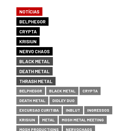
NOTÍCIAS
BELPHEGOR
CRYPTA
KRISIUN
NERVO CHAOS
BLACK METAL
DEATH METAL
THRASH METAL
BELPHEGOR
BLACK METAL
CRYPTA
DEATH METAL
DIDLEY DUO
EXCURSAO CURITIBA
INBLUT
INGRESSOS
KRISIUN
METAL
MOSH METAL MEETING
MOSH PRODUCTIONS
NERVOCHAOS