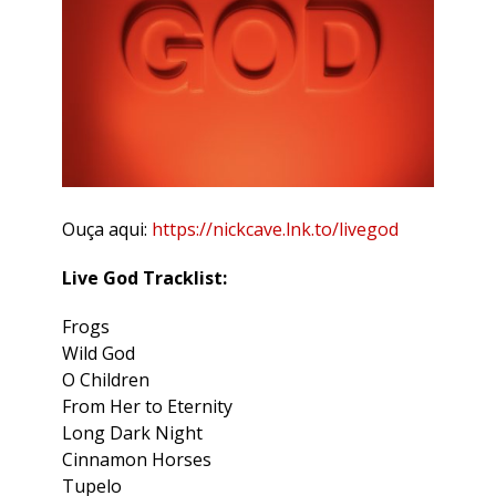
Ouça aqui:
https://nickcave.lnk.to/livegod
Live God Tracklist:
Frogs
Wild God
O Children
From Her to Eternity
Long Dark Night
Cinnamon Horses
Tupelo