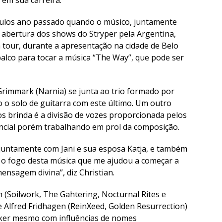
tulos ano passado quando o músico, juntamente
 abertura dos shows do Stryper pela Argentina,
a tour, durante a apresentação na cidade de Belo
alco para tocar a música “The Way”, que pode ser
 Grimmark (Narnia) se junta ao trio formado por
do o solo de guitarra com este último. Um outro
os brinda é a divisão de vozes proporcionada pelos
encial porém trabalhando em prol da composição.
z juntamente com Jani e sua esposa Katja, e também
 o fogo desta música que me ajudou a começar a
nsagem divina”, diz Christian.
(Soilwork, The Gahtering, Nocturnal Rites e
de Alfred Fridhagen (ReinXeed, Golden Resurrection)
ker mesmo com influências de nomes