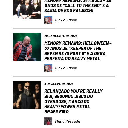
MEMORY REMAINS: SYMBOLS – 25
ANOS DE “CALL TO THE END” E A
SAÍDA DE EDU FALASCHI
Flávio Farias
29 DE AGOSTO DE 2025
MEMORY REMAINS: HELLOWEEN –
37 ANOS DE “KEEPER OF THE
SEVEN KEYS PART II” E A OBRA
PERFEITA DO HEAVY METAL
Flávio Farias
8 DE JULHO DE 2025
RELANÇADO YOU´RE REALLY
BIG!, SEGUNDO DISCO DO
OVERDOSE, MARCO DO
HEAVY/POWER METAL
BRASILEIRO
Mário Pescada