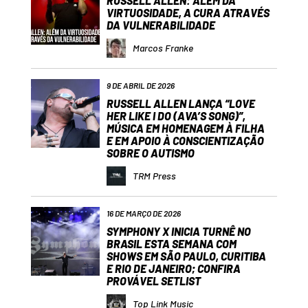
RUSSELL ALLEN: ALÉM DA
VIRTUOSIDADE, A CURA ATRAVÉS
DA VULNERABILIDADE
Marcos Franke
9 DE ABRIL DE 2026
RUSSELL ALLEN LANÇA “LOVE
HER LIKE I DO (AVA’S SONG)”,
MÚSICA EM HOMENAGEM À FILHA
E EM APOIO À CONSCIENTIZAÇÃO
SOBRE O AUTISMO
TRM Press
16 DE MARÇO DE 2026
SYMPHONY X INICIA TURNÊ NO
BRASIL ESTA SEMANA COM
SHOWS EM SÃO PAULO, CURITIBA
E RIO DE JANEIRO; CONFIRA
PROVÁVEL SETLIST
Top Link Music